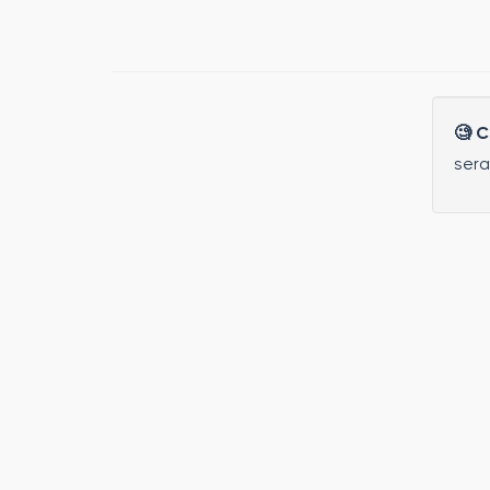
🧐 
sera